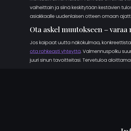
vaiheittain ja siinä keskitytään kestävien t
asiakkaalle uudenlaisen otteen omaan ajatt
Ota askel muutokseen – varaa
Jos kaipaat uutta näkökulmaa, konkreettista 
ota rohkeasti yhteyttä
. Valmennuspolku suun
juuri sinun tavoitteitasi. Tervetuloa aloitta