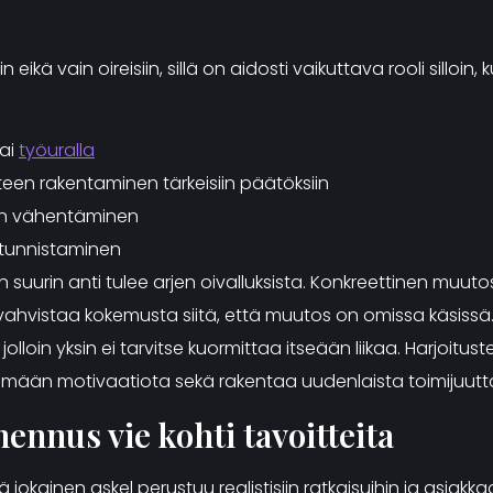
n eikä vain oireisiin, sillä on aidosti vaikuttava rooli sillo
ai
työuralla
n rakentaminen tärkeisiin päätöksiin
en vähentäminen
 tunnistaminen
suurin anti tulee arjen oivalluksista. Konkreettinen muut
 vahvistaa kokemusta siitä, että muutos on omissa käsissä. 
, jolloin yksin ei tarvitse kuormittaa itseään liikaa. Harjoit
mään motivaatiota sekä rakentaa uudenlaista toimijuutta
nnus vie kohti tavoitteita
jokainen askel perustuu realistisiin ratkaisuihin ja asiak