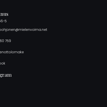
nnus
56-5
.pohjonen@mielenvoima.net
60 759
enottolomake
ook
agram