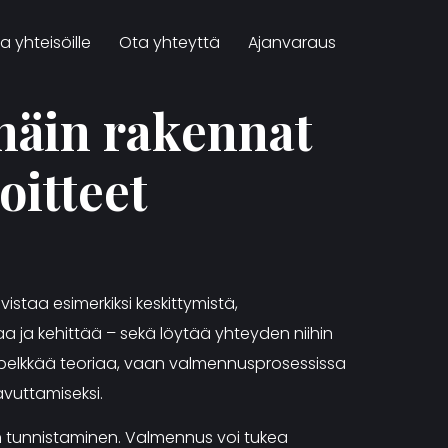
 ja yhteisöille
Ota yhteyttä
Ajanvaraus
näin rakennat
oitteet
?
istaa esimerkiksi keskittymistä,
a ja kehittää – sekä löytää yhteyden niihin
 pelkkää teoriaa, vaan valmennusprosessissa
avuttamiseksi.
n tunnistaminen. Valmennus voi tukea