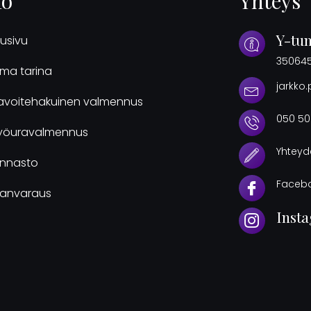
fo
Yhteys
Y-tu
tusivu
35064
ma tarina
jarkko
avoitehakuinen valmennus
050 50
yöuravalmennus
Yhteyd
innasto
Faceb
janvaraus
Inst