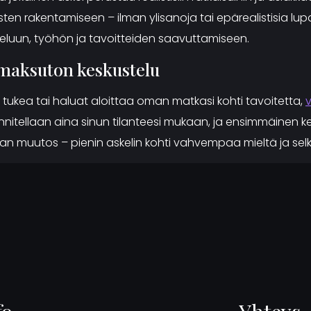
ulosten rakentamiseen – ilman ylisanoja tai epärealistisia 
eluun, työhön ja tavoitteiden saavuttamiseen.
 maksuton keskustelu
tukea tai haluat aloittaa oman matkasi kohti tavoitetta,
nitellaan aina sinun tilanteesi mukaan, ja ensimmäinen ke
maan muutos – pienin askelin kohti vahvempaa mieltä ja sel