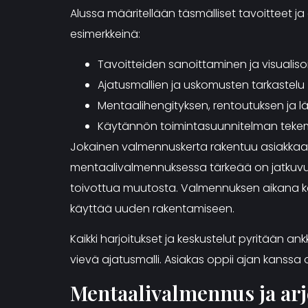
Alussa määritellään täsmälliset tavoitteet ja
esimerkkeinä:
Tavoitteiden sanoittaminen ja visualisoi
Ajatusmallien ja uskomusten tarkastelu
Mentaalihengityksen, rentoutuksen ja 
Käytännön toimintasuunnitelman teke
Jokainen valmennuskerta rakentuu asiakkaan
mentaalivalmennuksessa tärkeää on jatkuvuu
toivottua muutosta. Valmennuksen aikana käsi
käyttää uuden rakentamiseen.
Kaikki harjoitukset ja keskustelut pyritään 
vievä ajatusmalli. Asiakas oppii ajan kan
Mentaalivalmennus ja ar