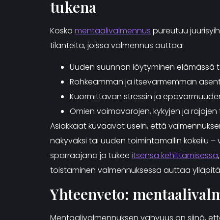
tukena
Koska
mentaalivalmennus
pureutuu juurisyihi
tilanteita, joissa valmennus auttaa:
Uuden suunnan löytyminen elämässä t
Rohkeamman ja itsevarmemman asentee
Kuormittavan stressin ja epävarmuud
Omien voimavarojen, kykyjen ja rajojen
Asiakkaat kuvaavat usein, että valmennuksen 
näkyväksi tai uuden toimintamallin kokeilu –
sparraajana ja tukee
itsensä kehittämisessä
toistaminen valmennuksessa auttaa ylläpitä
Yhteenveto: mentaalivalme
Mentaalivalmennuksen vahvuus on siinä, että 