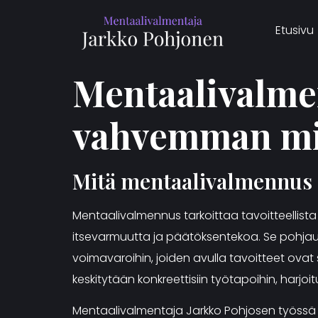
Etusivu
Mentaalivalme
vahvemman miel
Mitä mentaalivalmennus o
Mentaalivalmennus tarkoittaa tavoitteellista 
itsevarmuutta ja päätöksentekoa. Se pohjautu
voimavaroihin, joiden avulla tavoitteet ov
keskitytään konkreettisiin työtapoihin, harjo
Mentaalivalmentaja Jarkko Pohjosen työssä 