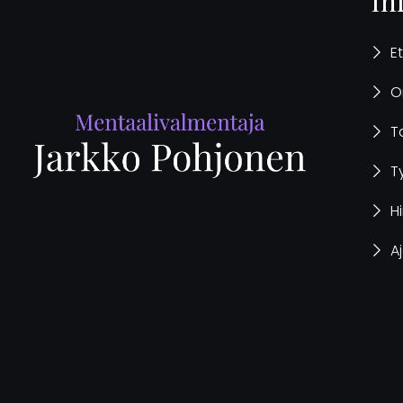
In
E
O
T
T
H
A