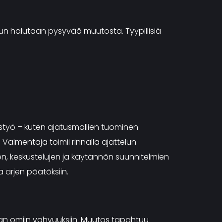
in, kun halutaan pysyvää muutosta. Tyypillisiä
ostyö – kuten ajatusmallien tuominen
Valmentaja toimii rinnalla ajattelun
usten, keskustelujen ja käytännön suunnitelmien
 arjen päätöksiin.
kaan omiin vahvuuksiin. Muutos tapahtuu