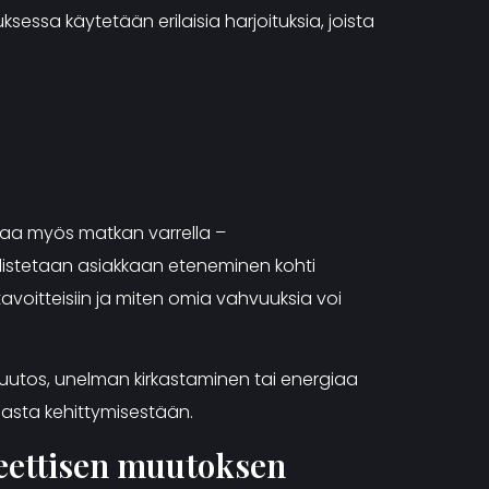
sessa käytetään erilaisia harjoituksia, joista
saa myös matkan varrella –
listetaan asiakkaan eteneminen kohti
voitteisiin ja miten omia vahvuuksia voi
 muutos, unelman kirkastaminen tai energiaa
asta kehittymisestään.
eettisen muutoksen