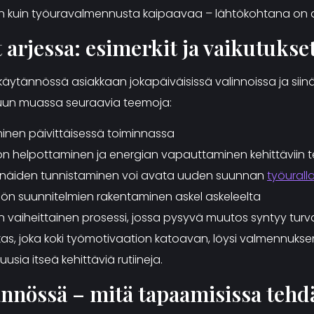
 kuin työuravalmennusta kaipaavaa – lähtökohtana on aina
arjessa: esimerkit ja vaikutukse
äytännössä asiakkaan jokapäiväisissä valinnoissa ja sii
muun muassa seuraavia teemoja:
inen päivittäisessä toiminnassa
n helpottaminen ja energian vapauttaminen kehittäviin t
 näiden tunnistaminen voi avata uuden suunnan
työurall
nön suunnitelmien rakentaminen askel askeleelta
n vaiheittainen prosessi, jossa pysyvä muutos syntyy turva
siakas, joka koki työmotivaation katoavan, löysi valmennuk
sia itseä kehittäviä rutiineja.
nnössä – mitä tapaamisissa tehd