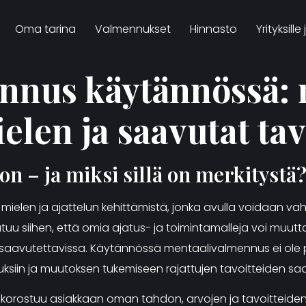
Oma tarina
Valmennukset
Hinnasto
Yrityksille
nnus käytännössä: 
en ja saavutat tav
n – ja miksi sillä on merkitystä
mielen ja ajattelun kehittämistä, jonka avulla voidaan vahv
u siihen, että omia ajatus- ja toimintamalleja voi muutta
at saavutettavissa. Käytännössä mentaalivalmennus ei ole
ituksiin ja muutoksen tukemiseen rajattujen tavoitteiden sa
korostuu asiakkaan oman tahdon, arvojen ja tavoitteide