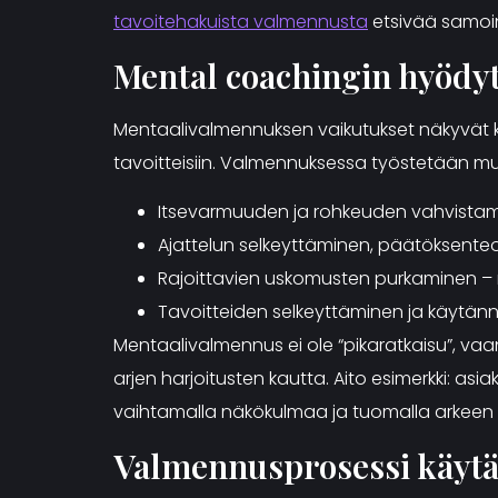
tavoitehakuista valmennusta
etsivää samoin
Mental coachingin hyödyt 
Mentaalivalmennuksen vaikutukset näkyvät k
tavoitteisiin. Valmennuksessa työstetään 
Itsevarmuuden ja rohkeuden vahvistam
Ajattelun selkeyttäminen, päätöksenteo
Rajoittavien uskomusten purkaminen –
Tavoitteiden selkeyttäminen ja käytän
Mentaalivalmennus ei ole “pikaratkaisu”, vaa
arjen harjoitusten kautta. Aito esimerkki: a
vaihtamalla näkökulmaa ja tuomalla arkeen uu
Valmennusprosessi käytä