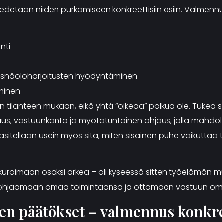
 edetään niiden purkamiseen konkreettisiin osiin. Valmennuk
nti
läsnäoloharjoitusten hyödyntäminen
minen
 tilanteen mukaan, eikä yhtä “oikeaa” polkua ole. Tukea 
s, vastuunkanto ja myötätuntoinen ohjaus, jolla mahdol
tellään usein myös sitä, miten sisäinen puhe vaikuttaa ta
ankkuroimaan osaksi arkea – oli kyseessä sitten työelämän
ssa ohjaamaan omaa toimintaansa ja ottamaan vastuun om
jen päätökset – valmennus konkr