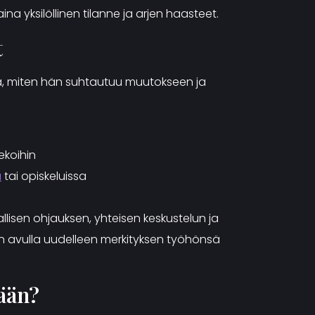
 yksilöllinen tilanne ja arjen haasteet.
t
nä, miten hän suhtautuu muutokseen ja
ekoihin
a
tai opiskeluissa
llisen ohjauksen, yhteisen keskustelun ja
sen avulla uudelleen merkityksen työhönsä
ään?